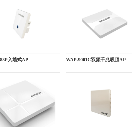
083P入墙式AP
WAP-9001C双频千兆吸顶AP