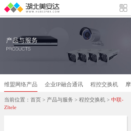
维盟网络产品
企业IP融合通讯
程控交换机
摩
当前位置：
首页
>
产品与服务
>
程控交换机
>
中联-
Zltele