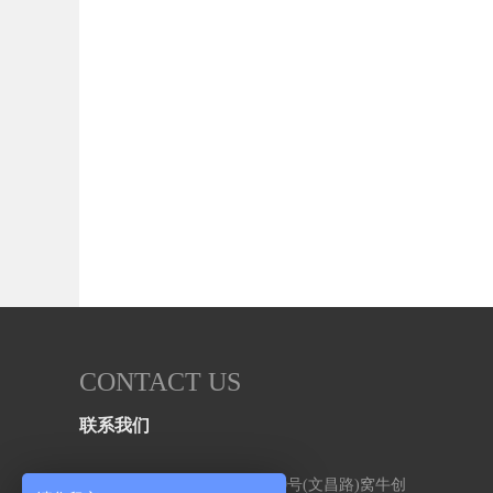
CONTACT US
联系我们
地址：武汉市洪山区书城路170号(文昌路)窝牛创