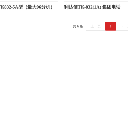
K832-5A型（最大96分机）
利达信TK-832(1A) 集团电话
共 6 条
上一页
1
下一