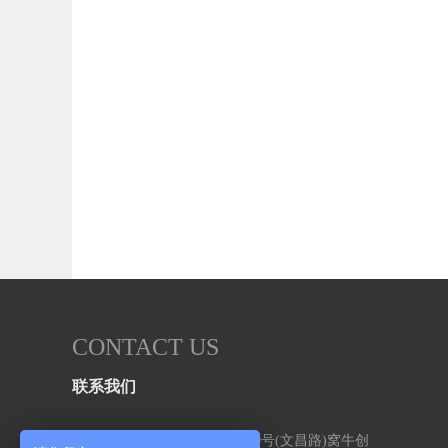
CONTACT US
联系我们
地址：武汉市洪山区书城路170号(文昌路)窝牛创