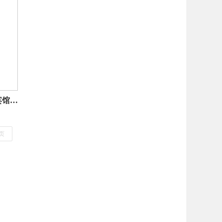
摩托罗拉H270C 酒店式电话机宾馆客房前台座机壁挂留言...
页