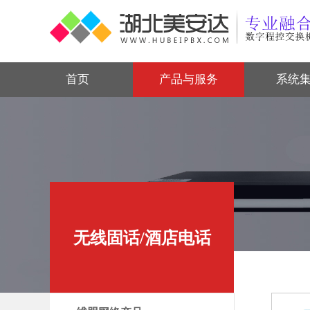
首页
产品与服务
系统
无线固话/酒店电话