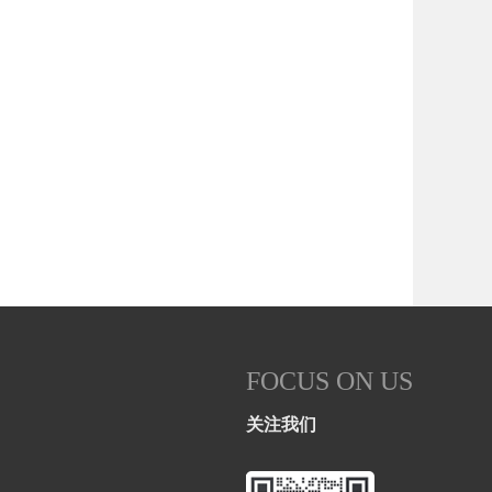
FOCUS ON US
关注我们