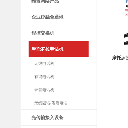
维盟网络产品
企业IP融合通讯
程控交换机
摩托罗拉电话机
无绳电话机
有绳电话机
录音电话机
无线固话/酒店电话
光传输接入设备