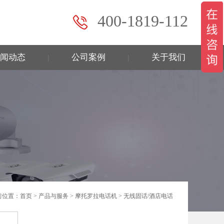
400-1819-112
闻动态
公司案例
关于我们
|
|
前位置：
首页
>
产品与服务
>
摩托罗拉电话机
>
无线固话/酒店电话