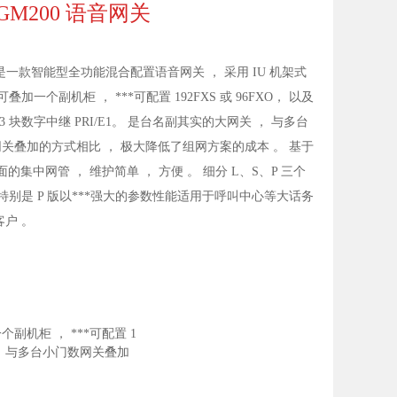
GM200 语音网关
0 是一款智能型全功能混合配置语音网关 ， 采用 IU 机架式
可叠加一个副机柜 ， ***可配置 192FXS 或 96FXO， 以及
 3 块数字中继 PRI/E1。 是台名副其实的大网关 ， 与多台
关叠加的方式相比 ， 极大降低了组网方案的成本 。 基于
面的集中网管 ， 维护简单 ， 方便 。 细分 L、S、P 三个
 特别是 P 版以***强大的参数性能适用于呼叫中心等大话务
客户 。
副机柜 ， ***可配置 1
关 ， 与多台小门数网关叠加