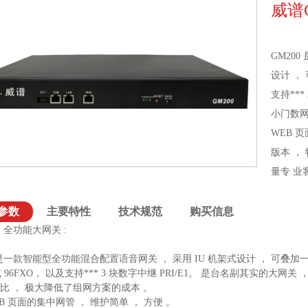
威谱
GM20
设计 ， 
支持***
小门数网
WEB 页
版本 ，
量专 业
参数
主要特性
技术规范
购买信息
｜ 全功能大网关 :
 是一款智能型全功能混合配置语音网关 ， 采用 IU 机架式设计 ， 可叠加一个
 或 96FXO， 以及支持*** 3 块数字中继 PRI/E1。 是台名副其实的大网
比 ， 极大降低了组网方案的成本 。
B 页面的集中网管 ， 维护简单 ， 方便 。