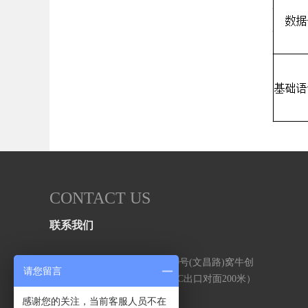
CONTACT US
联系我们
地址：武汉市洪山区书城路170号(文昌路)窝牛创
请您留言
意大厦 1002室（文昌路地铁站C出口对面200米）
电话：027-87791868
感谢您的关注，当前客服人员不在